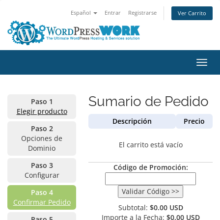
Español
Entrar
Registrarse
Ver Carrito
Alter
Nave
Sumario de Pedido
Paso 1
Elegir producto
Descripción
Precio
Paso 2
Opciones de
El carrito está vacío
Dominio
Paso 3
Código de Promoción:
Configurar
Paso 4
Confirmar Pedido
Subtotal:
$0.00 USD
Importe a la Fecha:
$0.00 USD
Paso 5