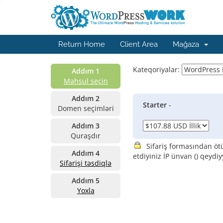
Return Home
Client Area
Mağaza
Kateqoriyalar:
Addım 1
Məhsul seçin
Addım 2
Starter
-
Domen seçimləri
Addım 3
Quraşdır
Sifariş formasından öt
Addım 4
etdiyiniz İP ünvan (
) qeydiy
Sifarişi təsdiqlə
Addım 5
Yoxla