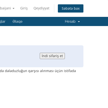
baijani
Giriş
Qeydiyyat
Səbətə bax
qlar
Əlaqə
Hesab
 də dələduzluğun qarşısı alınması üçün istifadə