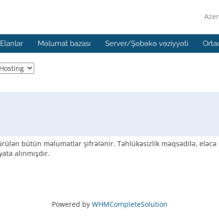
Azer
Elanlar
Məlumat bazası
Server/Şəbəkə vəziyyəti
Orta
ürülən bütün məlumatlar şifrələnir. Təhlükəsizlik məqsədilə, eləcə
yata alınmışdır.
Powered by
WHMCompleteSolution