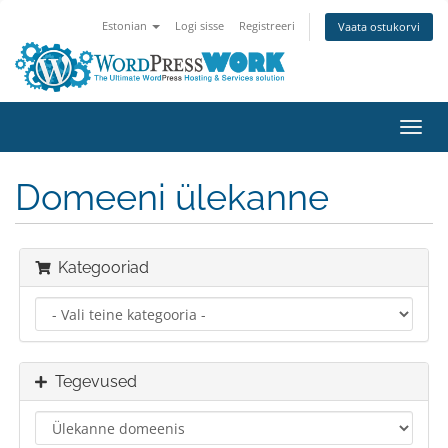
Estonian
Logi sisse
Registreeri
Vaata ostukorvi
Lülit
navig
Domeeni ülekanne
Kategooriad
Tegevused